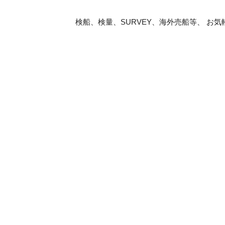
検船、検量、SURVEY、海外売船等、 お